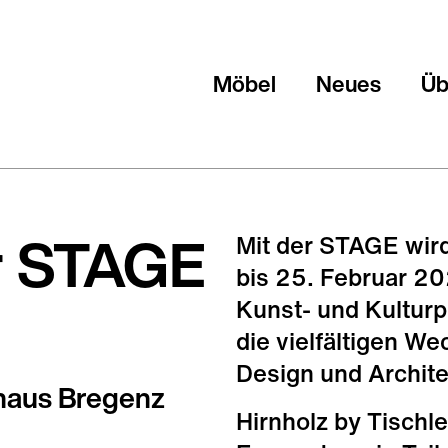
Möbel
Neues
Üb
er STAGE
Mit der STAGE wir
bis 25. Februar 20
Kunst- und Kulturp
die vielfältigen W
Design und Archite
lhaus Bregenz
Hirnholz by Tischl