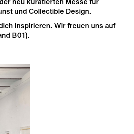
 der neu kuratierten Messe für
nst und Collectible Design.
dich inspirieren. Wir freuen uns auf
W
and B01).
is